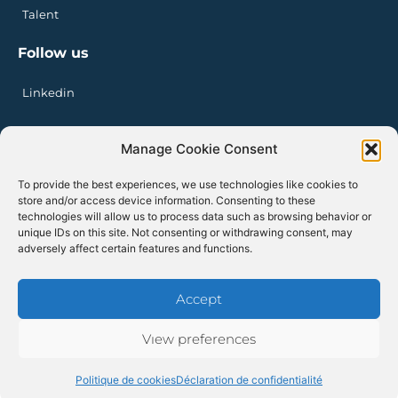
Talent
Follow us
Linkedin
Manage Cookie Consent
Privacy Policy
Legal Notice
To provide the best experiences, we use technologies like cookies to
Cookie Policy
store and/or access device information. Consenting to these
technologies will allow us to process data such as browsing behavior or
unique IDs on this site. Not consenting or withdrawing consent, may
adversely affect certain features and functions.
Accept
Redspher copyright 2026
View preferences
Politique de cookies
Déclaration de confidentialité