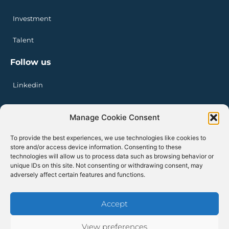
Investment
Talent
Follow us
Linkedin
Manage Cookie Consent
Privacy Policy
Legal Notice
To provide the best experiences, we use technologies like cookies to
Cookie Policy
store and/or access device information. Consenting to these
technologies will allow us to process data such as browsing behavior or
unique IDs on this site. Not consenting or withdrawing consent, may
adversely affect certain features and functions.
Accept
Redspher copyright 2026
View preferences